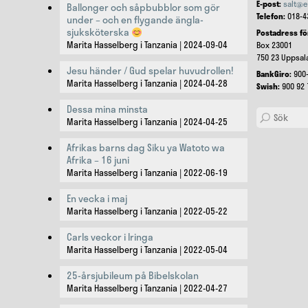
E-post:
salt@e
Ballonger och såpbubblor som gör
Telefon:
018-4
under – och en flygande ängla-
sjuksköterska
Postadress fö
Marita Hasselberg i Tanzania
2024-09-04
Box 23001
750 23 Uppsal
Jesu händer / Gud spelar huvudrollen!
BankGiro:
900-
Marita Hasselberg i Tanzania
2024-04-28
Swish:
900 92 
Dessa mina minsta
Search
Marita Hasselberg i Tanzania
2024-04-25
Afrikas barns dag Siku ya Watoto wa
Afrika – 16 juni
Marita Hasselberg i Tanzania
2022-06-19
En vecka i maj
Marita Hasselberg i Tanzania
2022-05-22
Carls veckor i Iringa
Marita Hasselberg i Tanzania
2022-05-04
25-årsjubileum på Bibelskolan
Marita Hasselberg i Tanzania
2022-04-27