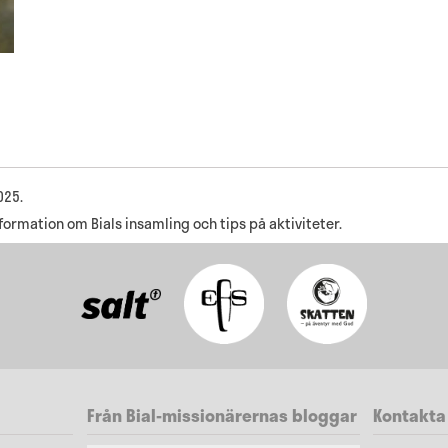
025.
nformation om Bials insamling och tips på aktiviteter.
Från Bial-missionärernas bloggar
Kontakta 