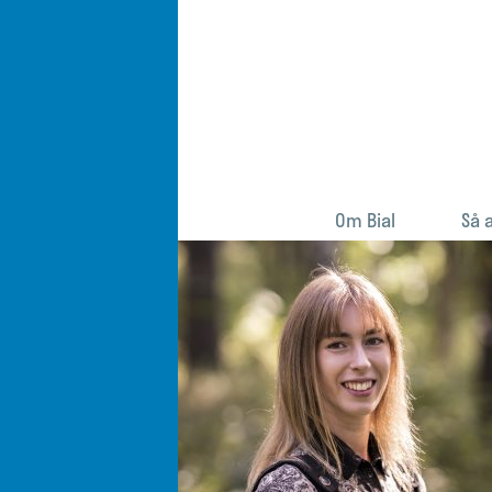
Om Bial
Så 