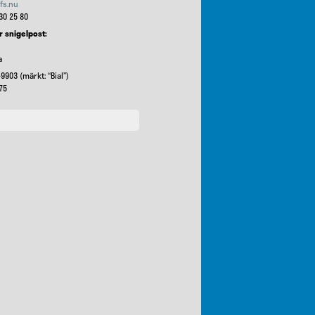
fs.nu
30 25 80
r snigelpost:
a
9903 (märkt: “Bial”)
75