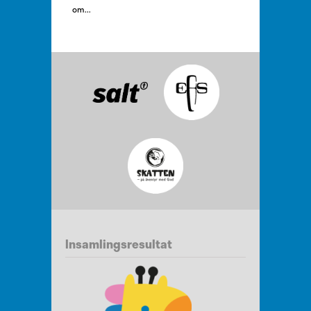
om...
Insamlingsresultat