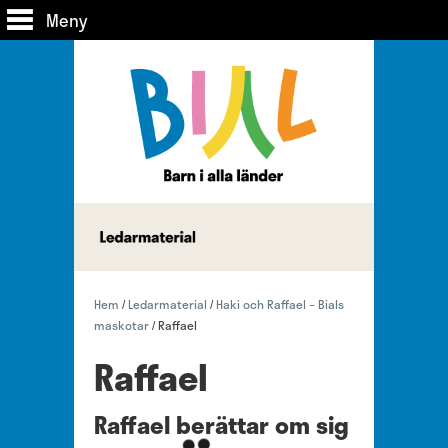
Meny
Hem
Ledarmaterial
Haki och Raffael – Bials
/
/
maskotar
Raffael
/
Raffael
Raffael berättar om sig