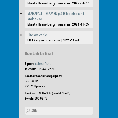
Marita Hasselberg i Tanzania
2022-04-27
MAHAFALI – EXAMEN på Bibelskolan i
Kiabakari
Marita Hasselberg i Tanzania
2021-11-25
Lite av varje.
Ulf Ekängen i Tanzania
2021-11-24
Kontakta Bial
E-post:
salt@efs.nu
Telefon:
018-430 25 80
Postadress för snigelpost:
Box 23001
750 23 Uppsala
BankGiro:
900-9903 (märkt: “Bial”)
Swish:
900 92 75
Search