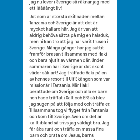
jag nu lever i Sverige så räknar jag med
ett låååångt liv!
Det som är största skillnaden mellan
Tanzania och Sverige är att det är
mycket kallare här. Jag är van att
aldrig behöva sätta på mig en halsduk,
men ni kan tro att jag har varit frusen i
Sverige. Många gånger har jag suttit
framför brasan tillsammans med Haki
och bara njutit av värmen där. Under
sommaren här i Sverige är det skönt
väder såklart! Jag träffade Haki på en
av hennes resor till Ulf Ekängen som var
missionär i Tanzania. När Haki
berättade om Sverige och alla er barn
hon hade träffat i Salt och EFS så blev
jag sugen på att följa med och träffa er.
Tillsammans tog vi flyget från Tanzania
och kom till Sverige. Även om det är
kallt ibland så trivs jag väldigt bra. Jag
får åka runt och träffa en massa fina
barn och prata om Jesus, barns