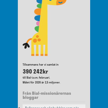
Tillsammans har vi samlat in
390 242kr
till Bial t.o.m. februari.
Målet för 2026 är 2,5 miljoner.
Från Bial-missionärernas
bloggar
Ballonger och såpbubblor som gör