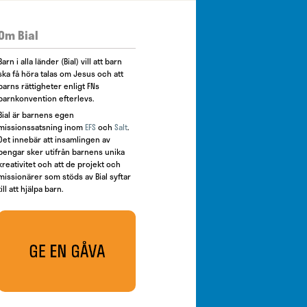
Om Bial
Barn i alla länder (Bial) vill att barn
ska få höra talas om Jesus och att
barns rättigheter enligt FNs
barnkonvention efterlevs.
Bial är barnens egen
missionssatsning inom
EFS
och
Salt
.
Det innebär att insamlingen av
pengar sker utifrån barnens unika
kreativitet och att de projekt och
missionärer som stöds av Bial syftar
till att hjälpa barn.