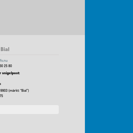
Bial
fs.nu
30 25 80
r snigelpost:
a
9903 (märkt: “Bial”)
75