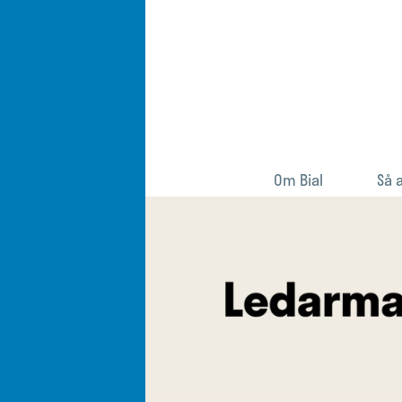
Om Bial
Så 