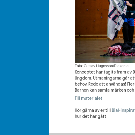
Foto: Gustav Hugosson/Diakonia
Konceptet har tagits fram av 
Ungdom. Utmaningarna går att
behov. Redo att användas! Fle
Barnen kan samla märken och 
Till materialet
Hör gärna av er till
Bial-inspir
hur det har gått!