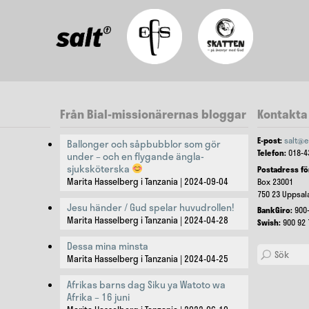
Från Bial-missionärernas bloggar
Kontakta 
E-post:
salt@e
Ballonger och såpbubblor som gör
Telefon:
018-4
under – och en flygande ängla-
sjuksköterska
Postadress fö
Marita Hasselberg i Tanzania
2024-09-04
Box 23001
750 23 Uppsal
Jesu händer / Gud spelar huvudrollen!
BankGiro:
900-
Marita Hasselberg i Tanzania
2024-04-28
Swish:
900 92 
Dessa mina minsta
Search
Marita Hasselberg i Tanzania
2024-04-25
Afrikas barns dag Siku ya Watoto wa
Afrika – 16 juni