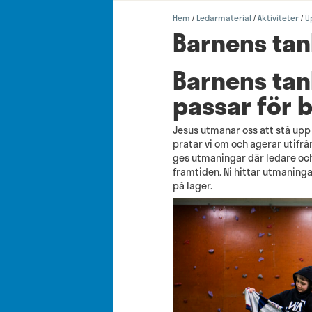
Hem
Ledarmaterial
Aktiviteter
U
/
/
/
Barnens ta
Barnens ta
passar för b
Jesus utmanar oss att stå upp 
pratar vi om och agerar utifr
ges utmaningar där ledare och 
framtiden. Ni hittar utmaning
på lager.