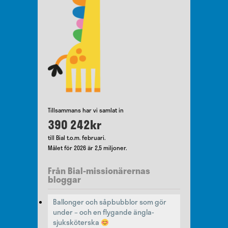
Tillsammans har vi samlat in
390 242kr
till Bial t.o.m. februari.
Målet för 2026 är 2,5 miljoner.
Från Bial-missionärernas
bloggar
Ballonger och såpbubblor som gör
under – och en flygande ängla-
sjuksköterska