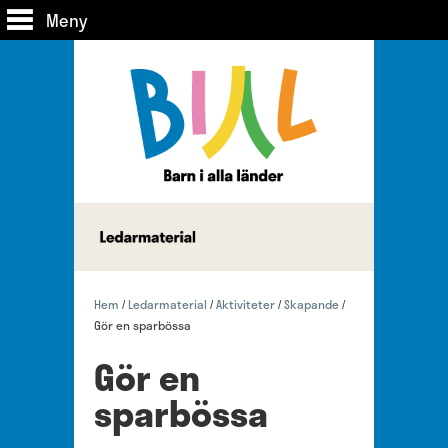
Meny
Hem
Ledarmaterial
Aktiviteter
Skapande
/
/
/
/
Gör en sparbössa
Gör en
sparbössa