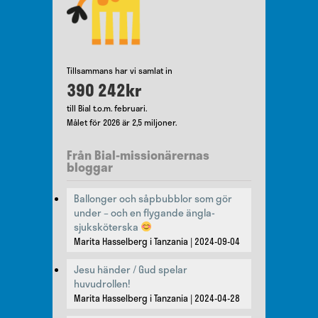
Tillsammans har vi samlat in
390 242kr
till Bial t.o.m. februari.
Målet för 2026 är 2,5 miljoner.
Från Bial-missionärernas
bloggar
Ballonger och såpbubblor som gör
under – och en flygande ängla-
sjuksköterska
Marita Hasselberg i Tanzania
2024-09-04
Jesu händer / Gud spelar
huvudrollen!
Marita Hasselberg i Tanzania
2024-04-28