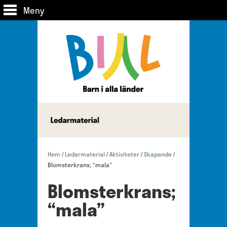
Meny
Hem
Ledarmaterial
Aktiviteter
Skapande
/
/
/
/
Blomsterkrans; “mala”
Blomsterkrans;
“mala”