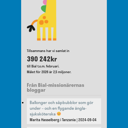
Tillsammans har vi samlat in
390 242kr
till Bial t.o.m. februari.
Målet för 2026 är 2,5 miljoner.
Från Bial-missionärernas
bloggar
Ballonger och såpbubblor som gör
under – och en flygande ängla-
sjuksköterska
Marita Hasselberg i Tanzania
2024-09-04