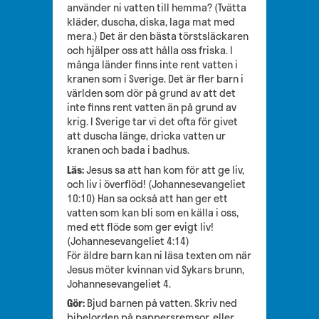
använder ni vatten till hemma? (Tvätta
kläder, duscha, diska, laga mat med
mera.) Det är den bästa törstsläckaren
och hjälper oss att hålla oss friska. I
många länder finns inte rent vatten i
kranen som i Sverige. Det är fler barn i
världen som dör på grund av att det
inte finns rent vatten än på grund av
krig. I Sverige tar vi det ofta för givet
att duscha länge, dricka vatten ur
kranen och bada i badhus.
Läs:
Jesus sa att han kom för att ge liv,
och liv i överflöd! (Johannesevangeliet
10:10) Han sa också att han ger ett
vatten som kan bli som en källa i oss,
med ett flöde som ger evigt liv!
(Johannesevangeliet 4:14)
För äldre barn kan ni läsa texten om när
Jesus möter kvinnan vid Sykars brunn,
Johannesevangeliet 4.
Gör:
Bjud barnen på vatten. Skriv ned
bibelorden på pappersremsor, eller