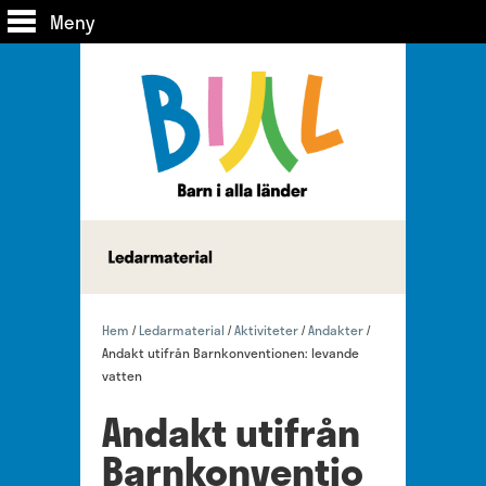
Meny
Hem
Ledarmaterial
Aktiviteter
Andakter
/
/
/
/
Andakt utifrån Barnkonventionen: levande
vatten
Andakt utifrån
Barnkonventio