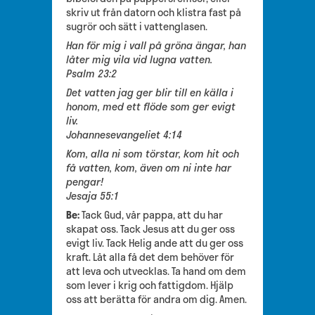
skriv ut från datorn och klistra fast på
sugrör och sätt i vattenglasen.
Han för mig i vall på gröna ängar, han
låter mig vila vid lugna vatten.
Psalm 23:2
Det vatten jag ger blir till en källa i
honom, med ett flöde som ger evigt
liv.
Johannesevangeliet 4:14
Kom, alla ni som törstar, kom hit och
få vatten, kom, även om ni inte har
pengar!
Jesaja 55:1
Be:
Tack Gud, vår pappa, att du har
skapat oss. Tack Jesus att du ger oss
evigt liv. Tack Helig ande att du ger oss
kraft. Låt alla få det dem behöver för
att leva och utvecklas. Ta hand om dem
som lever i krig och fattigdom. Hjälp
oss att berätta för andra om dig. Amen.