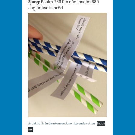
Sjung:
Psalm 760 Din nåd, psalm 689
Jag är livets bröd
Andakt-utifrån-Barnkonventionen-Levande-vatten
Ladda
ner